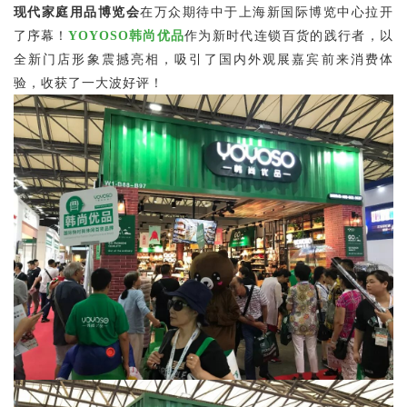
现代家庭用品博览会
在万众期待中于上海新国际博览中心拉开
了序幕
！
YOYOSO韩尚优品
作为新时代连锁百货的践行者，以
全新门店形象震撼亮相，吸引了国内外观展嘉宾前来消费体
验，收获了一大波好评！