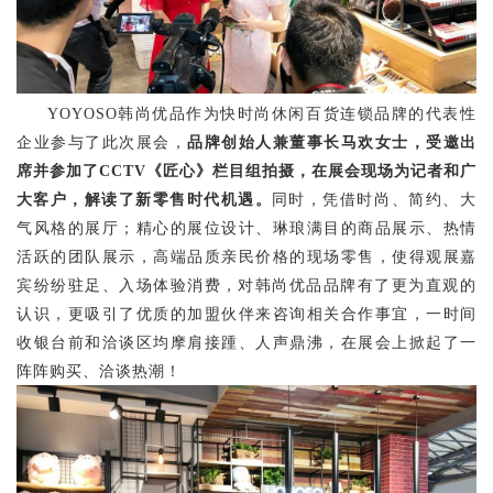
YOYOSO韩尚优品
作为快时尚休闲百货连锁品牌的代表性
企业参与了此次展会，
品牌创始人兼董事长马欢女士，受邀出
席并参加了
CCTV《匠心》栏目组拍摄，在展会现场为记者和广
大客户，解读了新零售时代机遇。
同时，
凭借时尚、简约、大
气风格的展厅；精心的展位设计、琳琅满目的商品展示、热情
活跃的团队展示，高端品质亲民价格的现场零售，
使得
观展嘉
宾纷纷驻足、入场体验
消费
，
对韩尚优品品牌有了更为直观的
认识，更
吸引了优质的加盟伙伴来咨询相关合作事宜，一时间
收银台前和洽谈区均摩肩接踵、人声鼎沸
，在展会上掀起了一
阵阵购买、洽谈热潮
！