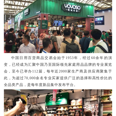
中国日用百货商品交易会
始
于
1953年，经过60余年的演
变，已经成为汇聚中国乃至国际领先家庭用品品牌的专业展览
会
，至今已举办
112届，
每年近
2000家生产商及供应商聚集于
此，为超过70,000余名专业买家提供广泛的选择和高性价比的
全品类产品，是
每年
度新品集中发布平台。