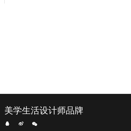
-2025/12/01
-2025/11/03
“YO+”杭州城北招商花园城店，盛大开业！
YO+贵阳方圆荟海豚广场店，11月
YO+杭州招商花园城店，12月正式“开
YO+贵阳方圆荟海豚广场店，11月正
机”！ 别眨眼，YO+的“各类潮玩”已经
式“开闸放鱼”！ YO+带着各类惊喜潮
整装待发在跟你打招呼；走进大门，
玩好物来到了海豚广场，剪彩刀一
READ MORE
READ MORE
头顶的灯光把整条次元隧道点亮，像
落，舞狮鼓点炸响，两只金狮舞动，
一脚踩进了游戏加载界面。先来打
好多消费者看到了走不动道了。今天Z
卡？还是先买买买？...
世代的快乐直接“起飞...
美学生活设计师品牌