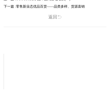
下一篇 :
零售新业态优品百货——品类多样、货源直销
返回
相关新闻
-2025/12/01
-2025/11/03
“YO+”杭州城北招商花园城店，盛大开业！
YO+贵阳方圆荟海豚广场店，11月
YO+杭州招商花园城店，12月正式“开
YO+贵阳方圆荟海豚广场店，11月正