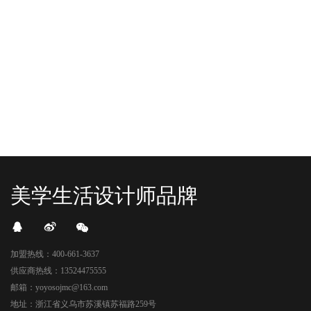
机”！ 别眨眼，YO+的“各类潮玩”已经
式“开闸放鱼”！ YO+带着各类惊喜潮
整装待发在跟你打招呼；走进大门，
玩好物来到了海豚广场，剪彩刀一
READ MORE
READ MORE
头顶的灯光把整条次元隧道点亮，像
落，舞狮鼓点炸响，两只金狮舞动，
一脚踩进了游戏加载界面。先来打
好多消费者看到了走不动道了。今天Z
卡？还是先买买买？...
世代的快乐直接“起飞...
美学生活设计师品牌
加盟热线：400-661-3637
供应商热线：13524475555
邮箱：yoyosojmc@163.com
地址：浙江省义乌市苏溪镇苏福路259号