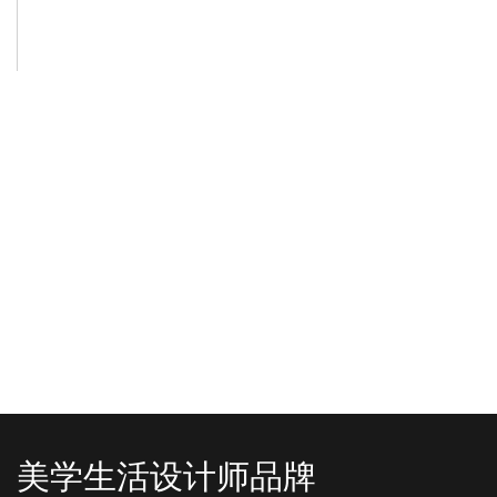
-2025/12/01
-2025/11/03
“YO+”杭州城北招商花园城店，盛大开业！
YO+贵阳方圆荟海豚广场店，11月
YO+杭州招商花园城店，12月正式“开
YO+贵阳方圆荟海豚广场店，11月正
机”！ 别眨眼，YO+的“各类潮玩”已经
式“开闸放鱼”！ YO+带着各类惊喜潮
整装待发在跟你打招呼；走进大门，
玩好物来到了海豚广场，剪彩刀一
READ MORE
READ MORE
头顶的灯光把整条次元隧道点亮，像
落，舞狮鼓点炸响，两只金狮舞动，
一脚踩进了游戏加载界面。先来打
好多消费者看到了走不动道了。今天Z
卡？还是先买买买？...
世代的快乐直接“起飞...
美学生活设计师品牌