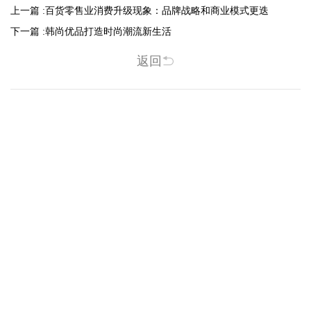
上一篇 :
百货零售业消费升级现象：品牌战略和商业模式更迭
下一篇 :
韩尚优品打造时尚潮流新生活
返回
相关新闻
-2025/12/01
-2025/11/03
“YO+”杭州城北招商花园城店，盛大开业！
YO+贵阳方圆荟海豚广场店，11月
YO+杭州招商花园城店，12月正式“开
YO+贵阳方圆荟海豚广场店，11月正
机”！ 别眨眼，YO+的“各类潮玩”已经
式“开闸放鱼”！ YO+带着各类惊喜潮
整装待发在跟你打招呼；走进大门，
玩好物来到了海豚广场，剪彩刀一
READ MORE
READ MORE
头顶的灯光把整条次元隧道点亮，像
落，舞狮鼓点炸响，两只金狮舞动，
一脚踩进了游戏加载界面。先来打
好多消费者看到了走不动道了。今天Z
卡？还是先买买买？...
世代的快乐直接“起飞...