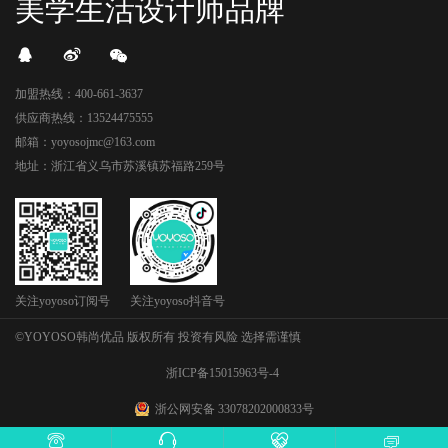
美学生活设计师品牌
加盟热线：400-661-3637
供应商热线：13524475555
邮箱：yoyosojmc@163.com
地址：浙江省义乌市苏溪镇苏福路259号
关注yoyoso订阅号
关注yoyoso抖音号
©YOYOSO韩尚优品 版权所有 投资有风险 选择需谨慎
浙ICP备15015963号-4
浙公网安备 33078202000833号