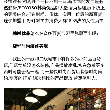
经很难有突破,甚至一日不如一日,新零售的发展是必
然趋势,
YOYOSO韩尚优品
以大数据为基础,线下线上
的完美结合,打造时尚、质优、实用、价廉的新百货
连锁加盟,目标针对主力消费人群18-35岁的女性为主.
韩尚优品
怎么在众多百货加盟里脱颖而出呢?
店铺时尚装修美观
我国的一线和二线城市中有许多的小商品百货
店,门店简单没怎么装修,产品摆放凌乱,实在急着买东
西时可能会逛一逛.而一些快时尚百货店装修时尚简
约,明亮的灯光,鳞次栉比的产品摆放,肯定吸引人.