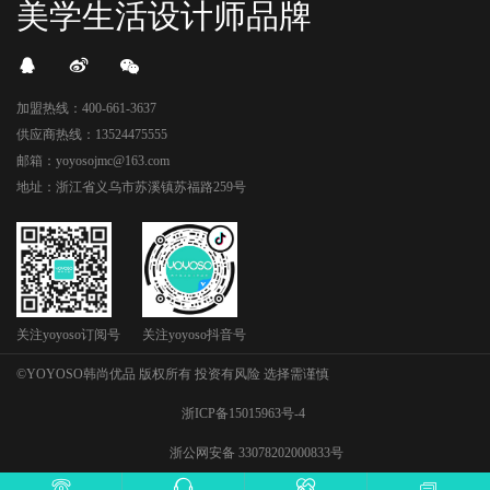
美学生活设计师品牌
加盟热线：400-661-3637
供应商热线：13524475555
邮箱：yoyosojmc@163.com
地址：浙江省义乌市苏溪镇苏福路259号
关注yoyoso订阅号
关注yoyoso抖音号
©YOYOSO韩尚优品 版权所有 投资有风险 选择需谨慎
浙ICP备15015963号-4
浙公网安备 33078202000833号