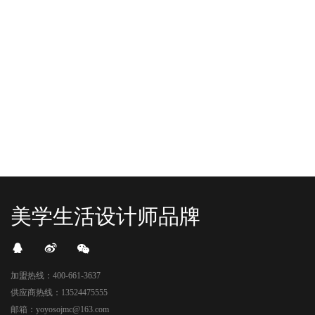
YO+杭州招商花园城店，12月正式“开
YO+贵阳方圆荟海豚广场店，11月正
机”！ 别眨眼，YO+的“各类潮玩”已经
式“开闸放鱼”！ YO+带着各类惊喜潮
整装待发在跟你打招呼；走进大门，
玩好物来到了海豚广场，剪彩刀一
READ MORE
READ MORE
头顶的灯光把整条次元隧道点亮，像
落，舞狮鼓点炸响，两只金狮舞动，
一脚踩进了游戏加载界面。先来打
好多消费者看到了走不动道了。今天Z
卡？还是先买买买？...
世代的快乐直接“起飞...
美学生活设计师品牌
加盟热线：400-661-3637
供应商热线：13524475555
邮箱：yoyosojmc@163.com