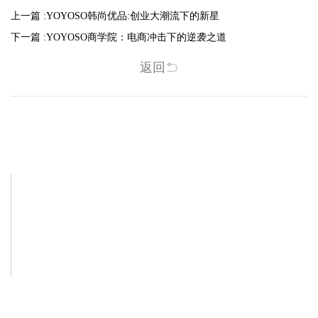
上一篇 :
YOYOSO韩尚优品:创业大潮流下的新星
下一篇 :
YOYOSO商学院：电商冲击下的逆袭之道
返回
相关新闻
-2025/12/01
-2025/11/03
“YO+”杭州城北招商花园城店，盛大开业！
YO+贵阳方圆荟海豚广场店，11月