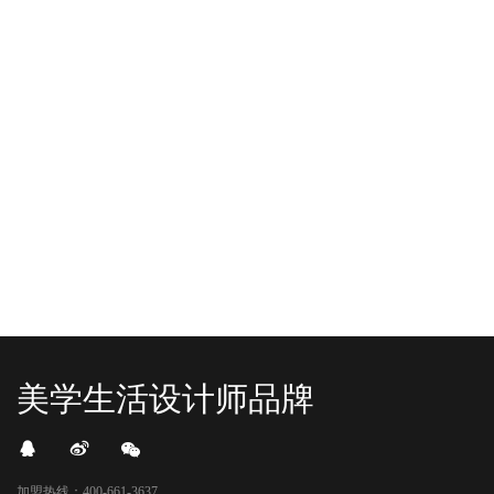
-2025/12/01
-2025/11/03
“YO+”杭州城北招商花园城店，盛大开业！
YO+贵阳方圆荟海豚广场店，11月
YO+杭州招商花园城店，12月正式“开
YO+贵阳方圆荟海豚广场店，11月正
机”！ 别眨眼，YO+的“各类潮玩”已经
式“开闸放鱼”！ YO+带着各类惊喜潮
整装待发在跟你打招呼；走进大门，
玩好物来到了海豚广场，剪彩刀一
READ MORE
READ MORE
头顶的灯光把整条次元隧道点亮，像
落，舞狮鼓点炸响，两只金狮舞动，
一脚踩进了游戏加载界面。先来打
好多消费者看到了走不动道了。今天Z
卡？还是先买买买？...
世代的快乐直接“起飞...
美学生活设计师品牌
加盟热线：400-661-3637