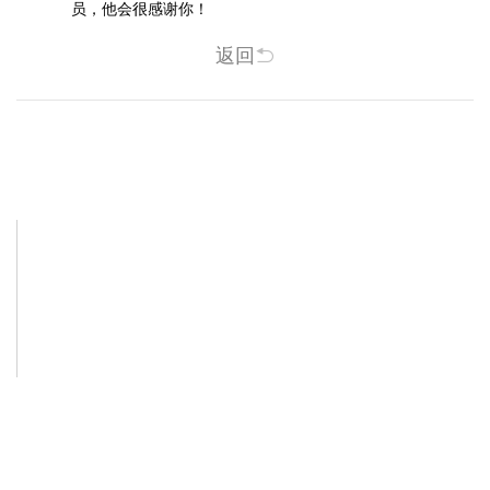
员，他会很感谢你！
返回
相关新闻
-2025/12/01
-2025/11/03
“YO+”杭州城北招商花园城店，盛大开业！
YO+贵阳方圆荟海豚广场店，11月
YO+杭州招商花园城店，12月正式“开
YO+贵阳方圆荟海豚广场店，11月正
机”！ 别眨眼，YO+的“各类潮玩”已经
式“开闸放鱼”！ YO+带着各类惊喜潮