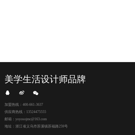
整装待发在跟你打招呼；走进大门，
玩好物来到了海豚广场，剪彩刀一
READ MORE
READ MORE
头顶的灯光把整条次元隧道点亮，像
落，舞狮鼓点炸响，两只金狮舞动，
一脚踩进了游戏加载界面。先来打
好多消费者看到了走不动道了。今天Z
卡？还是先买买买？...
世代的快乐直接“起飞...
美学生活设计师品牌
加盟热线：400-661-3637
供应商热线：13524475555
邮箱：yoyosojmc@163.com
地址：浙江省义乌市苏溪镇苏福路259号