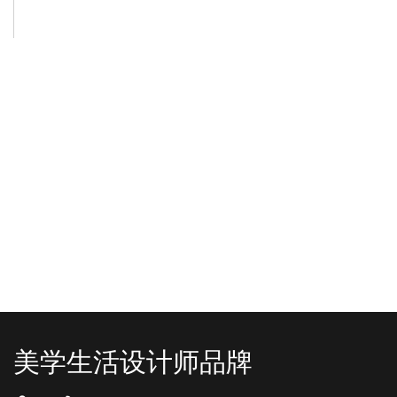
-2025/12/01
-2025/11/03
“YO+”杭州城北招商花园城店，盛大开业！
YO+贵阳方圆荟海豚广场店，11月
YO+杭州招商花园城店，12月正式“开
YO+贵阳方圆荟海豚广场店，11月正
机”！ 别眨眼，YO+的“各类潮玩”已经
式“开闸放鱼”！ YO+带着各类惊喜潮
整装待发在跟你打招呼；走进大门，
玩好物来到了海豚广场，剪彩刀一
READ MORE
READ MORE
头顶的灯光把整条次元隧道点亮，像
落，舞狮鼓点炸响，两只金狮舞动，
一脚踩进了游戏加载界面。先来打
好多消费者看到了走不动道了。今天Z
卡？还是先买买买？...
世代的快乐直接“起飞...
美学生活设计师品牌