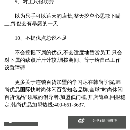
9、对上只报功劳
以为只手可以遮天的店长,整天挖空心思欺下瞒
上,终也会有暴露的一天.
10、不提优点总说不足
不会挖掘下属的优点,不会适度地赞赏员工,只会
对下属的缺点斤斤计较,调拨离间、等于给自己工作
设置障碍.
更多关于连锁百货加盟的学习尽在韩尚学院,韩
尚优品国际快时尚休闲百货知名品牌,全球"时尚休闲
百货优品"领域的倡导者.加盟低门槛,开店简单,回报稳
定.韩尚优品加盟热线:400-661-3637.
分享到微信
分享到新浪微博