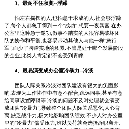
3、最耐不住寂寞--浮躁
怕左右摇摆的人,也怕急于求成的人.社会够浮躁
了,每个人都急于得到一个"成功",想要一夜暴富.在办
公室里这种急于邀功,做事不踏实的人很容易破坏团
队的协作和平衡,也容易带动其他人与他一样"急行
军",而少了脚踏实地的积累.不管是处于哪个发展阶段
的企业,此类人肯定都不会受到青睐.
4、最易演变成办公室冷暴力--冷淡
团队人际关系冷淡对团队建设有很大的负面影
响.表现为工作协作中有意不配合,疏远同事,甚至有意
给同事设置障碍等.冷淡的问题不及时处理就会演变
成团队"冷暴力",导致整个团队人际关系恶化,人心背
离,缺乏战斗力,极大地影响团队绩效.不少人对办公室
里的"冷暴力"倍受压力,难以负荷就会选择辞职离开,