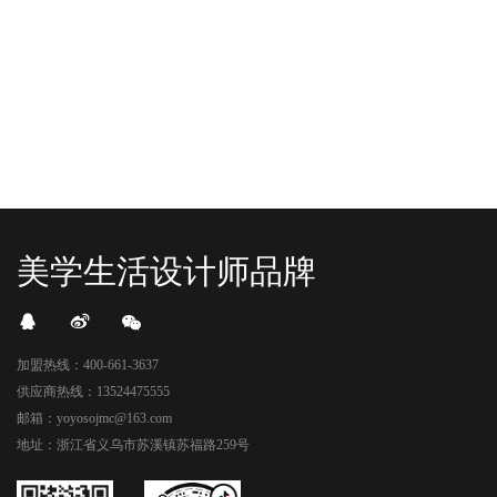
头顶的灯光把整条次元隧道点亮，像
落，舞狮鼓点炸响，两只金狮舞动，
一脚踩进了游戏加载界面。先来打
好多消费者看到了走不动道了。今天Z
卡？还是先买买买？...
世代的快乐直接“起飞...
美学生活设计师品牌
加盟热线：400-661-3637
供应商热线：13524475555
邮箱：yoyosojmc@163.com
地址：浙江省义乌市苏溪镇苏福路259号