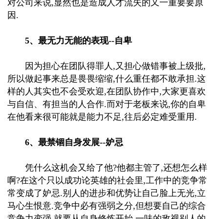
对公司来说,显然也是造成人才流失的又一重要要原
因.
5、最无力无能的表现--自卑
因为担心在团队得罪人,又担心做错事被上级批,
所以做起事来总是畏畏缩缩,什么重任都不敢承担.这
样的人其实也不会受欢迎,在团队协作中,大家更喜欢
与自信、有担当的人合作.而对于老板来说,你的自卑
在他看来很可能就是能力不足,往后必定难受重用.
6、最禁锢自身发展--妒忌
凭什么这机会又给了他?他都主管了,还想怎么样
啊?在这个只以成功论英雄的社会里,工作中的竞争常
常变成了妒忌.别人的进步和优势让自己脸上无光,立
马心生恨意.竞争中必有强弱之分,但想要自己的综合
竞争力变强,就要从自身修炼开始,一味的敌视别人的