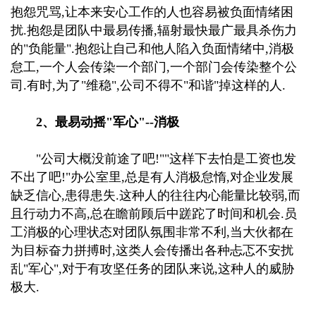
抱怨咒骂,让本来安心工作的人也容易被负面情绪困
扰.抱怨是团队中最易传播,辐射最快最广最具杀伤力
的"负能量".抱怨让自己和他人陷入负面情绪中,消极
怠工,一个人会传染一个部门,一个部门会传染整个公
司.有时,为了"维稳",公司不得不"和谐"掉这样的人.
2、最易动摇"军心"--消极
"公司大概没前途了吧!""这样下去怕是工资也发
不出了吧!"办公室里,总是有人消极怠惰,对企业发展
缺乏信心,患得患失.这种人的往往内心能量比较弱,而
且行动力不高,总在瞻前顾后中蹉跎了时间和机会.员
工消极的心理状态对团队氛围非常不利,当大伙都在
为目标奋力拼搏时,这类人会传播出各种忐忑不安扰
乱"军心",对于有攻坚任务的团队来说,这种人的威胁
极大.