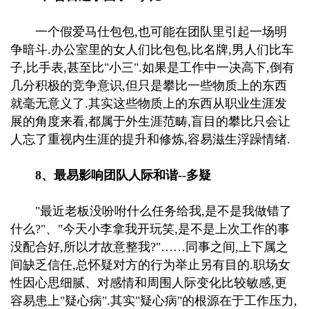
一个假爱马仕包包,也可能在团队里引起一场明
争暗斗.办公室里的女人们比包包,比名牌,男人们比车
子,比手表,甚至比"小三".如果是工作中一决高下,倒有
几分积极的竞争意识,但只是攀比一些物质上的东西
就毫无意义了.其实这些物质上的东西从职业生涯发
展的角度来看,都属于外生涯范畴,盲目的攀比只会让
人忘了重视内生涯的提升和修炼,容易滋生浮躁情绪.
8、最易影响团队人际和谐--多疑
"最近老板没吩咐什么任务给我,是不是我做错了
什么?"、"今天小李拿我开玩笑,是不是上次工作的事
没配合好,所以才故意整我?"……同事之间,上下属之
间缺乏信任,总怀疑对方的行为举止另有目的.职场女
性因心思细腻、对感情和周围人际变化比较敏感,更
容易患上"疑心病".其实"疑心病"的根源在于工作压力,