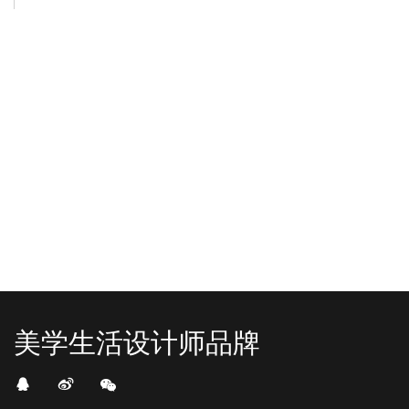
-2025/12/01
-2025/11/03
“YO+”杭州城北招商花园城店，盛大开业！
YO+贵阳方圆荟海豚广场店，11月
YO+杭州招商花园城店，12月正式“开
YO+贵阳方圆荟海豚广场店，11月正
机”！ 别眨眼，YO+的“各类潮玩”已经
式“开闸放鱼”！ YO+带着各类惊喜潮
整装待发在跟你打招呼；走进大门，
玩好物来到了海豚广场，剪彩刀一
READ MORE
READ MORE
头顶的灯光把整条次元隧道点亮，像
落，舞狮鼓点炸响，两只金狮舞动，
一脚踩进了游戏加载界面。先来打
好多消费者看到了走不动道了。今天Z
卡？还是先买买买？...
世代的快乐直接“起飞...
美学生活设计师品牌