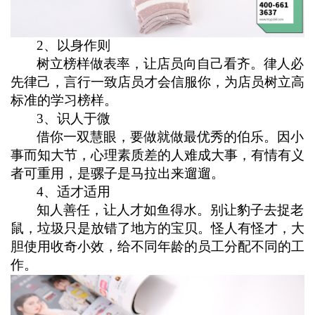
2
、以身作则
树立榜样做表率，让店员向自己看齐。
律人必
先律己，言行一致店员才会信服你，为店员树立高
标准的学习榜样
。
3
、识人于微
借你一双慧眼，要做就做最优秀的伯乐。
因小
事而知大节，心理素质差的人难成大事，有情有义
者可重用，是骡子是马拉出来遛遛
。
4
、适才适用
知人善任，让人才如鱼得水。
别让豹子去捉老
鼠，垃圾只是放错了地方的宝贝。怪人有怪才，大
胆使用收奇小效，给不同年龄的员工分配不同的工
作
。