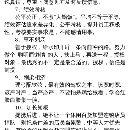
说真话，尊重下属意见并及时反馈信息
。
7
、绩效考核
公平公正，不煮
"
大锅饭
。
平均不等于平等
"
,
绩效评估追求差异化，公平考核，提升员工积极
性，考核要实事求是，不能感情用事
。
8
、事不躬亲
善于授权，给水印开辟一条向前冲的路。努力
做个
"
聪明而懒惰
的人，扶上马，再送一程，授权
"
对象，最优秀的不一定是最合适的。授权，信任是
前提。
9
、刚柔相济
硬弓配软弦，最有效的驾驭之本。
该宽时宽
,
该严时严，当严必严，不要怕杀鸡给猴看，学会红
脸白脸集一脸
。
1
0
、加长短板
提携后进，绝不让一个休闲百货加盟连锁店员
掉队。别把条件差的店员当累赘，中等人才优先