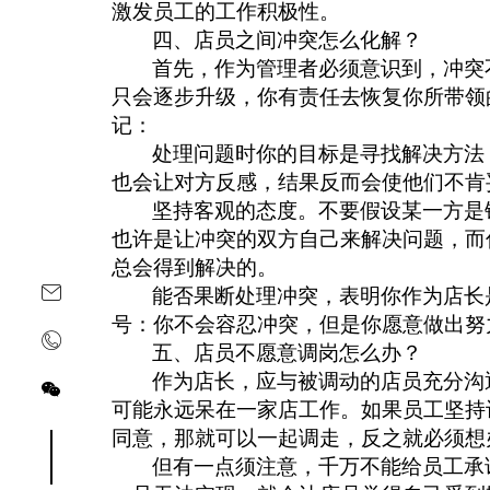
激发员工的工作积极性。
四、店员之间冲突怎么化解？
首先，作为管理者必须意识到，冲突
只会逐步升级，你有责任去恢复你所带领
记：
处理问题时你的目标是寻找解决方法
也会让对方反感，结果反而会使他们不肯
坚持客观的态度。不要假设某一方是
也许是让冲突的双方自己来解决问题，而
总会得到解决的。
能否果断处理冲突，表明你作为店长
号：你不会容忍冲突，但是你愿意做出努
五、店员不愿意调岗怎么办？
作为店长，应与被调动的店员充分沟
可能永远呆在一家店工作。如果员工坚持
同意，那就可以一起调走，反之就必须想
关注yoyoso订阅号
关注yoyoso抖音号
但有一点须注意，千万不能给员工承