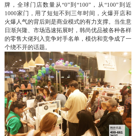
牌，
全球
门店数量
从
“
0
”到
“
100
”，从“
100
”到近
1
0
00家门，用了
短短
不到
三
年时间，
火爆开店和
火爆人气的
背后则是商业模式的有力支撑。当生意
日渐兴隆、市场迅速拓展时，
韩尚
优品被各种各样
的
零售大佬
列入竞争对手名单
，模仿和
竞争成了一
个绕不开的话题。