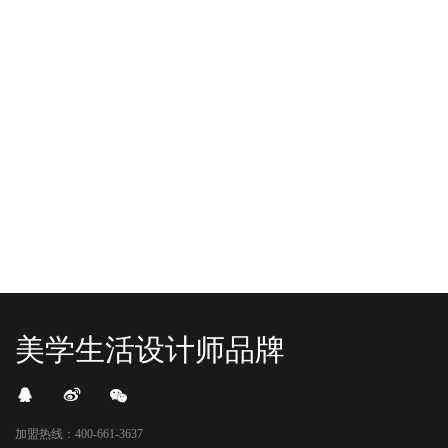
-2025/12/01
-2025/11/03
“YO+”杭州城北招商花园城店，盛大开业！
YO+贵阳方圆荟海豚广场店，11月
YO+杭州招商花园城店，12月正式“开
YO+贵阳方圆荟海豚广场店，11月正
机”！ 别眨眼，YO+的“各类潮玩”已经
式“开闸放鱼”！ YO+带着各类惊喜潮
整装待发在跟你打招呼；走进大门，
玩好物来到了海豚广场，剪彩刀一
READ MORE
READ MORE
头顶的灯光把整条次元隧道点亮，像
落，舞狮鼓点炸响，两只金狮舞动，
一脚踩进了游戏加载界面。先来打
好多消费者看到了走不动道了。今天Z
卡？还是先买买买？...
世代的快乐直接“起飞...
美学生活设计师品牌
加盟热线：400-661-3637