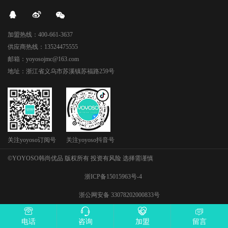
加盟热线：400-661-3637
供应商热线：13524475555
邮箱：yoyosojmc@163.com
地址：浙江省义乌市苏溪镇苏福路259号
关注yoyoso订阅号
关注yoyoso抖音号
©YOYOSO韩尚优品 版权所有 投资有风险 选择需谨慎
浙ICP备15015963号-4
浙公网安备 33078202000833号
电话
咨询
加盟
留言