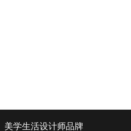
-2025/12/01
-2025/11/03
“YO+”杭州城北招商花园城店，盛大开业！
YO+贵阳方圆荟海豚广场店，11月
YO+杭州招商花园城店，12月正式“开
YO+贵阳方圆荟海豚广场店，11月正
机”！ 别眨眼，YO+的“各类潮玩”已经
式“开闸放鱼”！ YO+带着各类惊喜潮
整装待发在跟你打招呼；走进大门，
玩好物来到了海豚广场，剪彩刀一
READ MORE
READ MORE
头顶的灯光把整条次元隧道点亮，像
落，舞狮鼓点炸响，两只金狮舞动，
一脚踩进了游戏加载界面。先来打
好多消费者看到了走不动道了。今天Z
卡？还是先买买买？...
世代的快乐直接“起飞...
美学生活设计师品牌