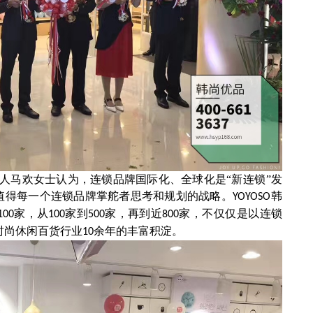
人马欢女士认为，连锁品牌国际化、全球化是
“新连锁”发
是值得每一个连锁品牌掌舵者思考和规划的战略。
韩
YOYOSO
家，从
家到
家，再到近
家，不仅仅是以连锁
100
100
500
800
时尚休闲百货行业
余年的丰富积淀。
10