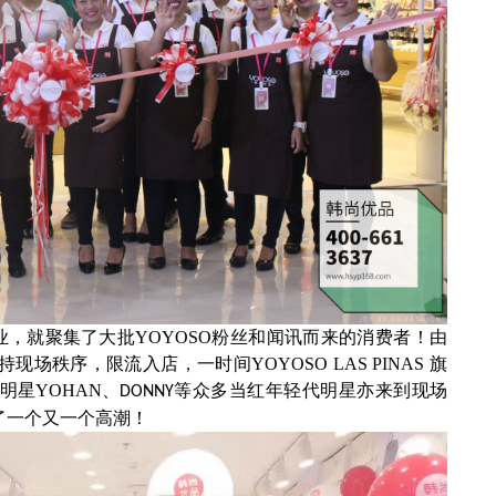
业，就聚集了大批
YOYOSO
粉丝和闻讯而来的消费者！由
持现场秩序，限流入店，一时间
YOYOSO LAS PINAS
旗
明星
YOHAN
、
等众多当红年轻代明星亦来到现场
DONNY
了一个又一个高潮！