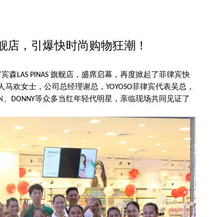
旗舰店，引爆快时尚购物狂潮！
罗宾森
旗舰店，盛席启幕，再度掀起了菲律宾快
LAS PINAS
人马欢女士，公司总经理谢总，
菲律宾代表吴总，
YOYOSO
N
、
等众多当红年轻代明星，亲临现场共同见证了
DONNY