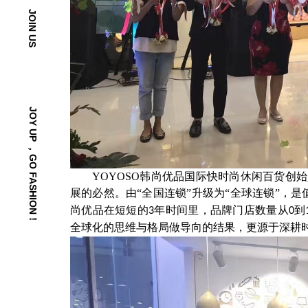
JOIN US
JOY UP ，GO FASHION！
YOYOSO
韩尚优品国际快时尚休闲百货创始
展的必然。
由
“全国连锁”升级为“全球连锁”，
尚优品在短短的
年时间里，品牌门店数量从
到
3
0
全球化的思维与格局做导向的结果，更源于深耕