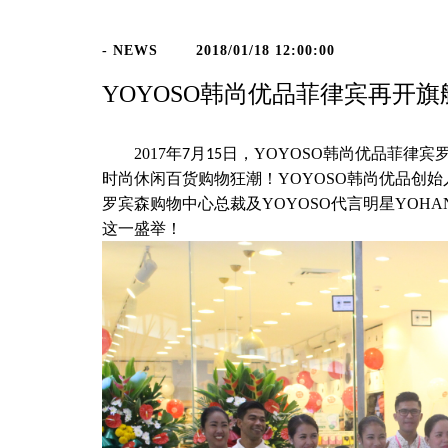
- NEWS
2018/01/18 12:00:00
YOYOSO韩尚优品菲律宾再开
2017
年
月
日，
YOYOSO
韩尚优品菲律宾
7
15
时尚休闲百货购物狂潮！
YOYOSO
韩尚优品创始
罗宾森购物中心总裁及
YOYOSO
代言明星
YOHA
这一盛举！