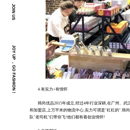
JOIN US
JOY UP ，GO FASHION！
4.有实力+有情怀
韩尚优品2015年成立,经过4年行业深耕,在广州、武
和加盟店,上万平米的物流中心,实力可谓是"杠杠的".
队"老司机"们带你飞!他们都有着创业情怀!