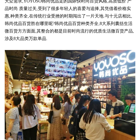
大众需求,YOYOSO韩尚优品走的国际快时尚百货风格,高质低价 产
品时尚 质量过关,受到了很多年轻人的喜爱与追捧,其凭借着价格实
惠,种类齐全,在传统行业受挫的时期闯出了一片天地.与十元店相比,
韩尚优品百货胜在哪里呢?韩尚优品百货种类齐全,8大系列囊括生活
微百货方方面面,其整合的都是目前时尚流行的优质生活微百货产品,
涉及8大品类万款单品.