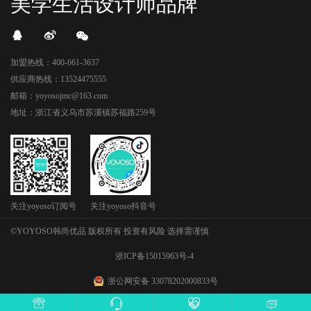
美学生活设计师品牌
加盟热线：400-661-3637
供应商热线：13524475555
邮箱：yoyosojmc@163.com
地址：浙江省义乌市苏溪镇苏福路259号
关注yoyoso订阅号
关注yoyoso抖音号
©YOYOSO韩尚优品 版权所有 投资有风险 选择需谨慎
浙ICP备15015963号-4
浙公网安备 33078202000833号