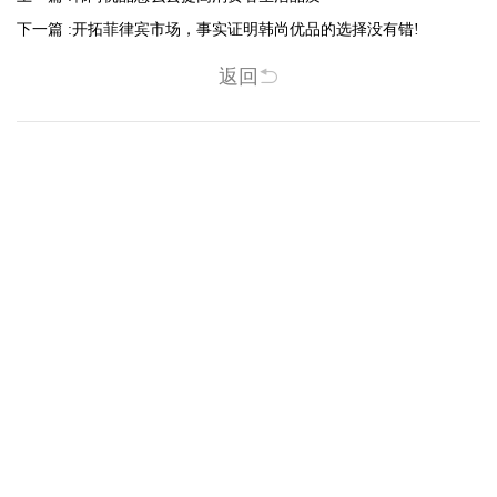
下一篇 :
开拓菲律宾市场，事实证明韩尚优品的选择没有错!
返回
相关新闻
-2025/12/01
-2025/11/03
“YO+”杭州城北招商花园城店，盛大开业！
YO+贵阳方圆荟海豚广场店，11月
YO+杭州招商花园城店，12月正式“开
YO+贵阳方圆荟海豚广场店，11月正
机”！ 别眨眼，YO+的“各类潮玩”已经
式“开闸放鱼”！ YO+带着各类惊喜潮
整装待发在跟你打招呼；走进大门，
玩好物来到了海豚广场，剪彩刀一
READ MORE
READ MORE
头顶的灯光把整条次元隧道点亮，像
落，舞狮鼓点炸响，两只金狮舞动，
一脚踩进了游戏加载界面。先来打
好多消费者看到了走不动道了。今天Z
卡？还是先买买买？...
世代的快乐直接“起飞...