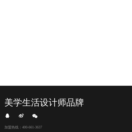
“YO+”杭州城北招商花园城店，盛大开业！
YO+贵阳方圆荟海豚广场店，11月
YO+杭州招商花园城店，12月正式“开
YO+贵阳方圆荟海豚广场店，11月正
机”！ 别眨眼，YO+的“各类潮玩”已经
式“开闸放鱼”！ YO+带着各类惊喜潮
整装待发在跟你打招呼；走进大门，
玩好物来到了海豚广场，剪彩刀一
READ MORE
READ MORE
头顶的灯光把整条次元隧道点亮，像
落，舞狮鼓点炸响，两只金狮舞动，
一脚踩进了游戏加载界面。先来打
好多消费者看到了走不动道了。今天Z
卡？还是先买买买？...
世代的快乐直接“起飞...
美学生活设计师品牌
加盟热线：400-661-3637