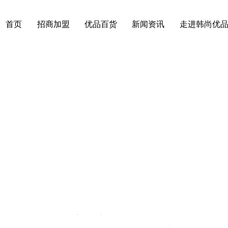
首页
招商加盟
优品百货
新闻资讯
走进韩尚优
案例
开店开心，回本迅速