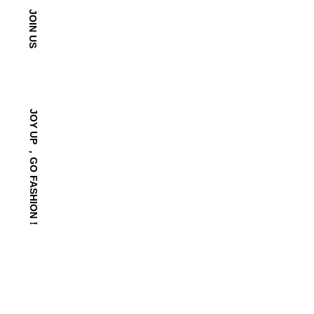
JOIN US
JOY UP ，GO FASHION！